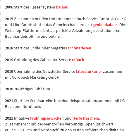
2006
Start des Kassensystem
belami
2015
Zusammen mit den Unternehmen eBuch Service GmbH & Co. KG
und Libri GmbH startet das Gemeinschaftsprojekt:
genialokal.de
. Die
Webshop-Plattform dient als perfekte Verzahnung des stationären
Buchhandels offline und online.
2018
Start des Endkundenmagazins
schönerlesen
2019
Gründung des Callcenter-Service
ccBuch
2019
Übernahme des Newsletter-Service
Literaturkurier
zusammen
mit Nordbuch Marketing GmbH.
2020
20-jähriges Jubiläum
2021
Start der Seminarreihe buchhandelspraxis.de zusammen mit LG
Buch und Nordbuch.
2021
Initiative
Frühlingserwachen
und
Herbstrascheln
.
Zusammenschluß der vier großen Verbundgruppen (Buchwert,
eBuch, LG Buch und Nordbuch)
zu den ersten erfolgreichen digitalen