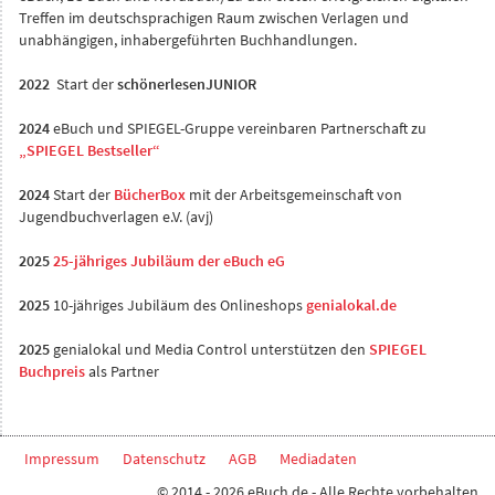
Treffen im deutschsprachigen Raum zwischen Verlagen und
unabhängigen, inhabergeführten Buchhandlungen.
2022
Start der
schönerlesenJUNIOR
2024
eBuch und SPIEGEL-Gruppe vereinbaren Partnerschaft zu
„SPIEGEL Bestseller“
2024
Start der
BücherBox
mit der Arbeitsgemeinschaft von
Jugendbuchverlagen e.V. (avj)
2025
25-jähriges Jubiläum der eBuch eG
2025
10-jähriges Jubiläum des Onlineshops
genialokal.de
2025
genialokal und Media Control unterstützen den
SPIEGEL
Buchpreis
als Partner
Impressum
Datenschutz
AGB
Mediadaten
© 2014 - 2026 eBuch.de - Alle Rechte vorbehalten